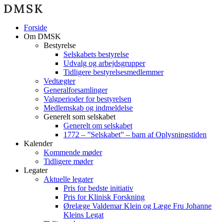
Videre
til
indhold
Forside
Om DMSK
Bestyrelse
Selskabets bestyrelse
Udvalg og arbejdsgrupper
Tidligere bestyrelsesmedlemmer
Vedtægter
Generalforsamlinger
Valgperioder for bestyrelsen
Medlemskab og indmeldelse
Generelt som selskabet
Generelt om selskabet
1772 – ”Selskabet” – barn af Oplysningstiden
Kalender
Kommende møder
Tidligere møder
Legater
Aktuelle legater
Pris for bedste initiativ
Pris for Klinisk Forskning
Ørelæge Valdemar Klein og Læge Fru Johanne
Kleins Legat