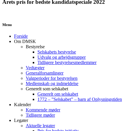
Årets pris for bedste kandidatspeciale 2022
Menu
Forside
Om DMSK
Bestyrelse
Selskabets bestyrelse
Udvalg og arbejdsgrupper
Tidligere bestyrelsesmedlemmer
Vedtægter
Generalforsamlinger
Valgperioder for bestyrelsen
Medlemskab og indmeldelse
Generelt som selskabet
Generelt om selskabet
1772 – ”Selskabet” – barn af Oplysningstiden
Kalender
Kommende møder
Tidligere møder
Legater
Aktuelle legater
Pris for bedste initiativ