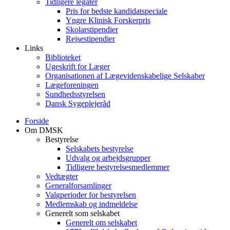
Tidligere legater
Pris for bedste kandidatspeciale
Yngre Klinisk Forskerpris
Skolarstipendier
Rejsestipendier
Links
Biblioteket
Ugeskrift for Læger
Organisationen af Lægevidenskabelige Selskaber
Lægeforeningen
Sundhedsstyrelsen
Dansk Sygeplejeråd
Forside
Om DMSK
Bestyrelse
Selskabets bestyrelse
Udvalg og arbejdsgrupper
Tidligere bestyrelsesmedlemmer
Vedtægter
Generalforsamlinger
Valgperioder for bestyrelsen
Medlemskab og indmeldelse
Generelt som selskabet
Generelt om selskabet