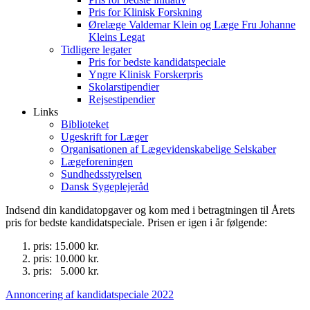
Pris for Klinisk Forskning
Ørelæge Valdemar Klein og Læge Fru Johanne
Kleins Legat
Tidligere legater
Pris for bedste kandidatspeciale
Yngre Klinisk Forskerpris
Skolarstipendier
Rejsestipendier
Links
Biblioteket
Ugeskrift for Læger
Organisationen af Lægevidenskabelige Selskaber
Lægeforeningen
Sundhedsstyrelsen
Dansk Sygeplejeråd
Indsend din kandidatopgaver og kom med i betragtningen til Årets
pris for bedste kandidatspeciale. Prisen er igen i år følgende:
pris: 15.000 kr.
pris: 10.000 kr.
pris: 5.000 kr.
Annoncering af kandidatspeciale 2022