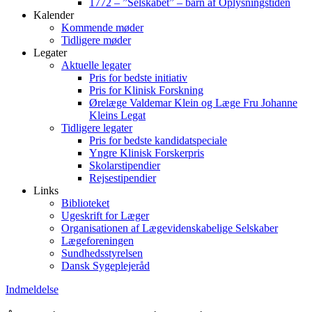
1772 – ”Selskabet” – barn af Oplysningstiden
Kalender
Kommende møder
Tidligere møder
Legater
Aktuelle legater
Pris for bedste initiativ
Pris for Klinisk Forskning
Ørelæge Valdemar Klein og Læge Fru Johanne
Kleins Legat
Tidligere legater
Pris for bedste kandidatspeciale
Yngre Klinisk Forskerpris
Skolarstipendier
Rejsestipendier
Links
Biblioteket
Ugeskrift for Læger
Organisationen af Lægevidenskabelige Selskaber
Lægeforeningen
Sundhedsstyrelsen
Dansk Sygeplejeråd
Indmeldelse