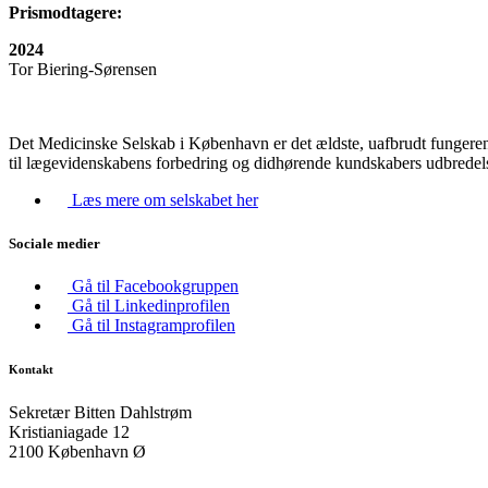
Prismodtagere:
2024
Tor Biering-Sørensen
Det Medicinske Selskab i København er det ældste, uafbrudt fungere
til lægevidenskabens forbedring og didhørende kundskabers udbredel
Læs mere om selskabet her
Sociale medier
Gå til Facebookgruppen
Gå til Linkedinprofilen
Gå til Instagramprofilen
Kontakt
Sekretær Bitten Dahlstrøm
Kristianiagade 12
2100 København Ø