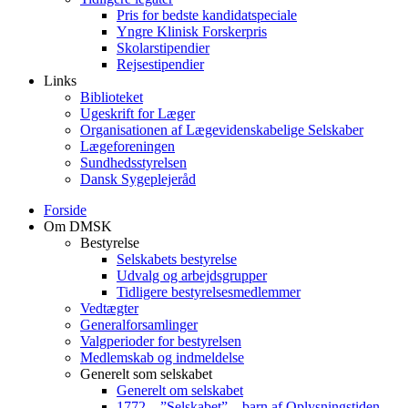
Pris for bedste kandidatspeciale
Yngre Klinisk Forskerpris
Skolarstipendier
Rejsestipendier
Links
Biblioteket
Ugeskrift for Læger
Organisationen af Lægevidenskabelige Selskaber
Lægeforeningen
Sundhedsstyrelsen
Dansk Sygeplejeråd
Forside
Om DMSK
Bestyrelse
Selskabets bestyrelse
Udvalg og arbejdsgrupper
Tidligere bestyrelsesmedlemmer
Vedtægter
Generalforsamlinger
Valgperioder for bestyrelsen
Medlemskab og indmeldelse
Generelt som selskabet
Generelt om selskabet
1772 – ”Selskabet” – barn af Oplysningstiden