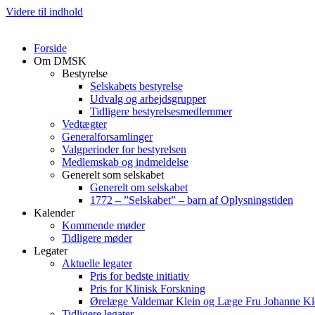
Videre til indhold
Forside
Om DMSK
Bestyrelse
Selskabets bestyrelse
Udvalg og arbejdsgrupper
Tidligere bestyrelsesmedlemmer
Vedtægter
Generalforsamlinger
Valgperioder for bestyrelsen
Medlemskab og indmeldelse
Generelt som selskabet
Generelt om selskabet
1772 – ”Selskabet” – barn af Oplysningstiden
Kalender
Kommende møder
Tidligere møder
Legater
Aktuelle legater
Pris for bedste initiativ
Pris for Klinisk Forskning
Ørelæge Valdemar Klein og Læge Fru Johanne Kl
Tidligere legater