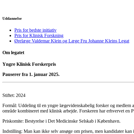
Uddannelse
Pris for bedste initiativ
Pris for Klinisk Forskning
Ørelæge Valdemar Klein og Læge Fru Johanne Kleins Legat
Om legatet
Yngre Klinisk Forskerpris
Pauserer fra 1. januar 2025.
Stiftet: 2024
Formål: Uddeling til en yngre lægevidenskabelig forsker og medlem a
område kombineret med klinisk arbejde. Forskeren har erhvervet en Ph.d
Priskomite: Bestyrelse i Det Medicinske Selskab i København.
Indstilling: Man kan ikke selv ansøge om prisen, men kandidater kan in