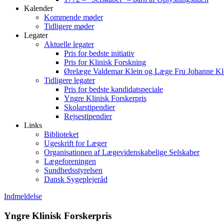
Kalender
Kommende møder
Tidligere møder
Legater
Aktuelle legater
Pris for bedste initiativ
Pris for Klinisk Forskning
Ørelæge Valdemar Klein og Læge Fru Johanne Kl
Tidligere legater
Pris for bedste kandidatspeciale
Yngre Klinisk Forskerpris
Skolarstipendier
Rejsestipendier
Links
Biblioteket
Ugeskrift for Læger
Organisationen af Lægevidenskabelige Selskaber
Lægeforeningen
Sundhedsstyrelsen
Dansk Sygeplejeråd
Indmeldelse
Yngre Klinisk Forskerpris