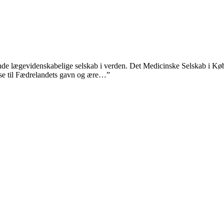
nde lægevidenskabelige selskab i verden. Det Medicinske Selskab i Kø
se til Fædrelandets gavn og ære…”