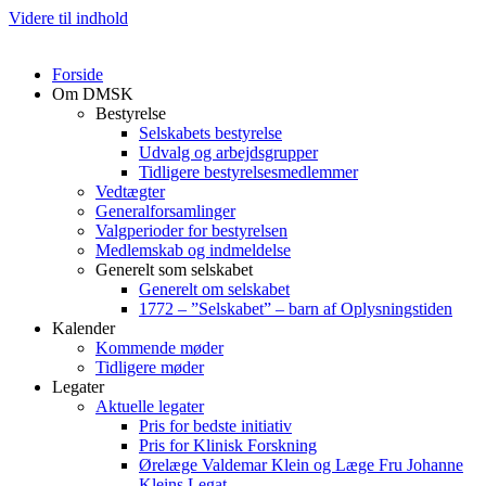
Videre til indhold
Forside
Om DMSK
Bestyrelse
Selskabets bestyrelse
Udvalg og arbejdsgrupper
Tidligere bestyrelsesmedlemmer
Vedtægter
Generalforsamlinger
Valgperioder for bestyrelsen
Medlemskab og indmeldelse
Generelt som selskabet
Generelt om selskabet
1772 – ”Selskabet” – barn af Oplysningstiden
Kalender
Kommende møder
Tidligere møder
Legater
Aktuelle legater
Pris for bedste initiativ
Pris for Klinisk Forskning
Ørelæge Valdemar Klein og Læge Fru Johanne
Kleins Legat