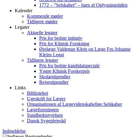
1772 – ”Selskabet” – barn af Oplysningstiden
Kalender
Kommende møder
Tidligere møder
Legater
Aktuelle legater
Pris for bedste initiativ
Pris for Klinisk Forskning
Ørelæge Valdemar Klein og Læge Fru Johanne
Kleins Legat
Tidligere legater
Pris for bedste kandidatspeciale
Yngre Klinisk Forskerpris
Skolarstipendier
Rejsestipendier
Links
Biblioteket
Ugeskrift for Læger
Organisationen af Lægevidenskabelige Selskaber
Lægeforeningen
Sundhedsstyrelsen
Dansk Sygeplejeråd
Indmeldelse