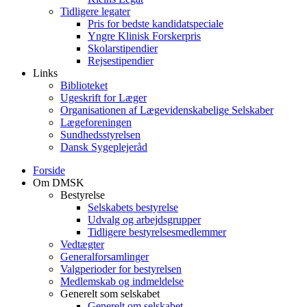
Tidligere legater
Pris for bedste kandidatspeciale
Yngre Klinisk Forskerpris
Skolarstipendier
Rejsestipendier
Links
Biblioteket
Ugeskrift for Læger
Organisationen af Lægevidenskabelige Selskaber
Lægeforeningen
Sundhedsstyrelsen
Dansk Sygeplejeråd
Forside
Om DMSK
Bestyrelse
Selskabets bestyrelse
Udvalg og arbejdsgrupper
Tidligere bestyrelsesmedlemmer
Vedtægter
Generalforsamlinger
Valgperioder for bestyrelsen
Medlemskab og indmeldelse
Generelt som selskabet
Generelt om selskabet