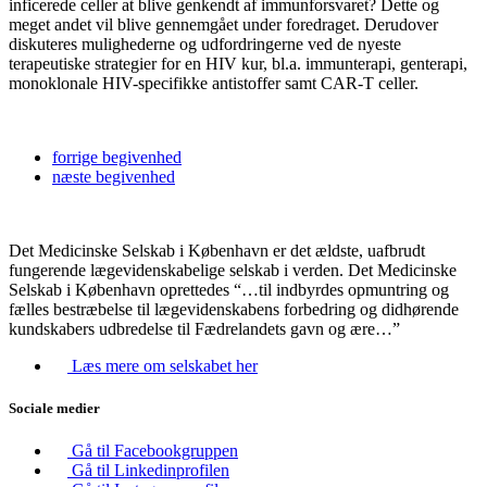
inficerede celler at blive genkendt af immunforsvaret? Dette og
meget andet vil blive gennemgået under foredraget. Derudover
diskuteres mulighederne og udfordringerne ved de nyeste
terapeutiske strategier for en HIV kur, bl.a. immunterapi, genterapi,
monoklonale HIV-specifikke antistoffer samt CAR-T celler.
forrige
begivenhed
næste
begivenhed
Det Medicinske Selskab i København er det ældste, uafbrudt
fungerende lægevidenskabelige selskab i verden. Det Medicinske
Selskab i København oprettedes “…til indbyrdes opmuntring og
fælles bestræbelse til lægevidenskabens forbedring og didhørende
kundskabers udbredelse til Fædrelandets gavn og ære…”
Læs mere om selskabet her
Sociale medier
Gå til Facebookgruppen
Gå til Linkedinprofilen