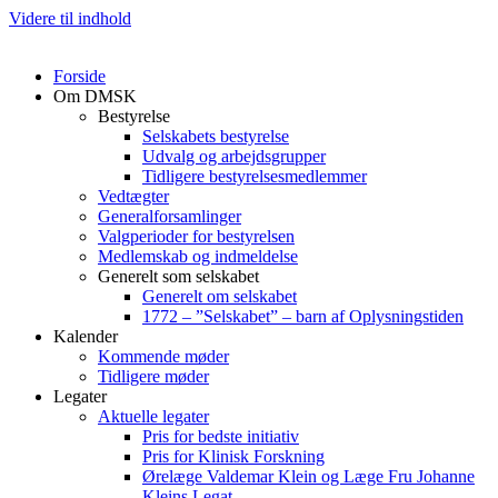
Videre til indhold
Forside
Om DMSK
Bestyrelse
Selskabets bestyrelse
Udvalg og arbejdsgrupper
Tidligere bestyrelsesmedlemmer
Vedtægter
Generalforsamlinger
Valgperioder for bestyrelsen
Medlemskab og indmeldelse
Generelt som selskabet
Generelt om selskabet
1772 – ”Selskabet” – barn af Oplysningstiden
Kalender
Kommende møder
Tidligere møder
Legater
Aktuelle legater
Pris for bedste initiativ
Pris for Klinisk Forskning
Ørelæge Valdemar Klein og Læge Fru Johanne
Kleins Legat