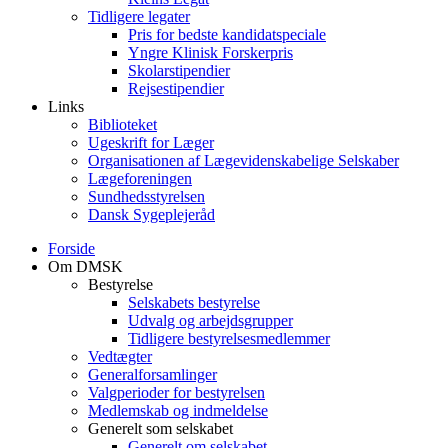
Tidligere legater
Pris for bedste kandidatspeciale
Yngre Klinisk Forskerpris
Skolarstipendier
Rejsestipendier
Links
Biblioteket
Ugeskrift for Læger
Organisationen af Lægevidenskabelige Selskaber
Lægeforeningen
Sundhedsstyrelsen
Dansk Sygeplejeråd
Forside
Om DMSK
Bestyrelse
Selskabets bestyrelse
Udvalg og arbejdsgrupper
Tidligere bestyrelsesmedlemmer
Vedtægter
Generalforsamlinger
Valgperioder for bestyrelsen
Medlemskab og indmeldelse
Generelt som selskabet
Generelt om selskabet