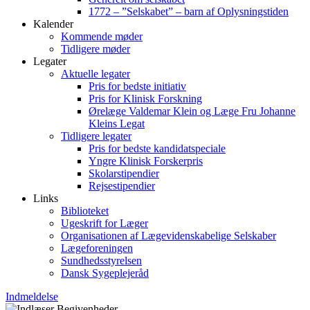
1772 – ”Selskabet” – barn af Oplysningstiden
Kalender
Kommende møder
Tidligere møder
Legater
Aktuelle legater
Pris for bedste initiativ
Pris for Klinisk Forskning
Ørelæge Valdemar Klein og Læge Fru Johanne
Kleins Legat
Tidligere legater
Pris for bedste kandidatspeciale
Yngre Klinisk Forskerpris
Skolarstipendier
Rejsestipendier
Links
Biblioteket
Ugeskrift for Læger
Organisationen af Lægevidenskabelige Selskaber
Lægeforeningen
Sundhedsstyrelsen
Dansk Sygeplejeråd
Indmeldelse