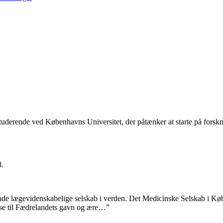
instuderende ved Københavns Universitet, der påtænker at starte på forsk
8.
nde lægevidenskabelige selskab i verden. Det Medicinske Selskab i Kø
se til Fædrelandets gavn og ære…”