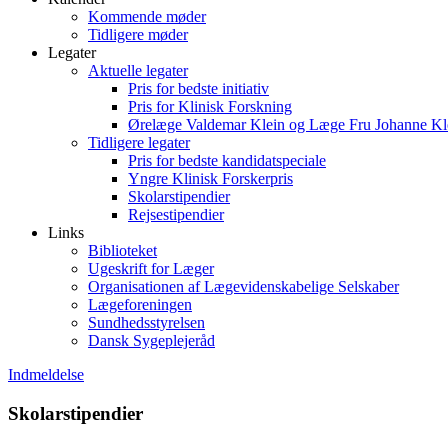
Kommende møder
Tidligere møder
Legater
Aktuelle legater
Pris for bedste initiativ
Pris for Klinisk Forskning
Ørelæge Valdemar Klein og Læge Fru Johanne Kl
Tidligere legater
Pris for bedste kandidatspeciale
Yngre Klinisk Forskerpris
Skolarstipendier
Rejsestipendier
Links
Biblioteket
Ugeskrift for Læger
Organisationen af Lægevidenskabelige Selskaber
Lægeforeningen
Sundhedsstyrelsen
Dansk Sygeplejeråd
Indmeldelse
Skolarstipendier