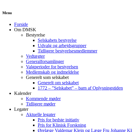
Menu
Forside
Om DMSK
Bestyrelse
Selskabets bestyrelse
Udvalg og arbejdsgrupper
Tidligere bestyrelsesmedlemmer
Vedtægter
Generalforsamlinger
Valgperioder for bestyrelsen
Medlemskab og indmeldelse
Generelt som selskabet
Generelt om selskabet
1772 – ”Selskabet” – barn af Oplysningstiden
Kalender
Kommende møder
Tidligere møder
Legater
Aktuelle legater
Pris for bedste initiativ
Pris for Klinisk Forskning
Ørelæge Valdemar Klein og Læge Fru Johanne Kl