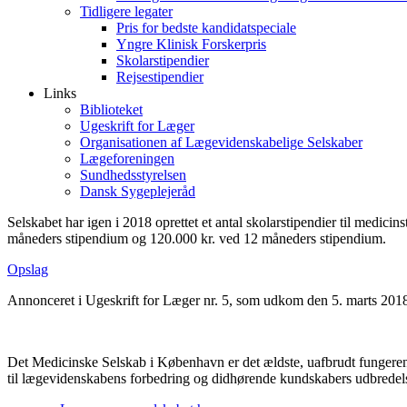
Tidligere legater
Pris for bedste kandidatspeciale
Yngre Klinisk Forskerpris
Skolarstipendier
Rejsestipendier
Links
Biblioteket
Ugeskrift for Læger
Organisationen af Lægevidenskabelige Selskaber
Lægeforeningen
Sundhedsstyrelsen
Dansk Sygeplejeråd
Selskabet har igen i 2018 oprettet et antal skolarstipendier til medic
måneders stipendium og 120.000 kr. ved 12 måneders stipendium.
Opslag
Annonceret i Ugeskrift for Læger nr. 5, som udkom den 5. marts 201
Det Medicinske Selskab i København er det ældste, uafbrudt fungere
til lægevidenskabens forbedring og didhørende kundskabers udbredel