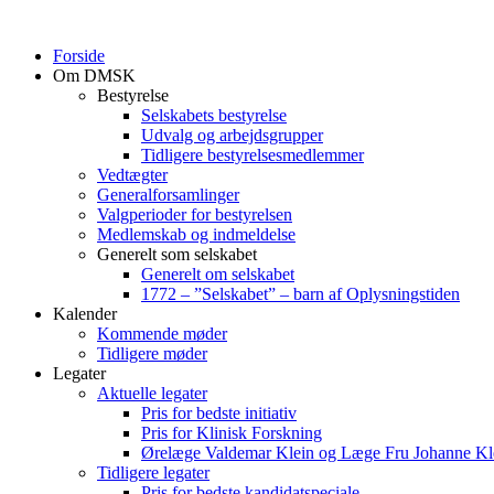
Videre
til
Forside
indhold
Om DMSK
Bestyrelse
Selskabets bestyrelse
Udvalg og arbejdsgrupper
Tidligere bestyrelsesmedlemmer
Vedtægter
Generalforsamlinger
Valgperioder for bestyrelsen
Medlemskab og indmeldelse
Generelt som selskabet
Generelt om selskabet
1772 – ”Selskabet” – barn af Oplysningstiden
Kalender
Kommende møder
Tidligere møder
Legater
Aktuelle legater
Pris for bedste initiativ
Pris for Klinisk Forskning
Ørelæge Valdemar Klein og Læge Fru Johanne Kl
Tidligere legater
Pris for bedste kandidatspeciale