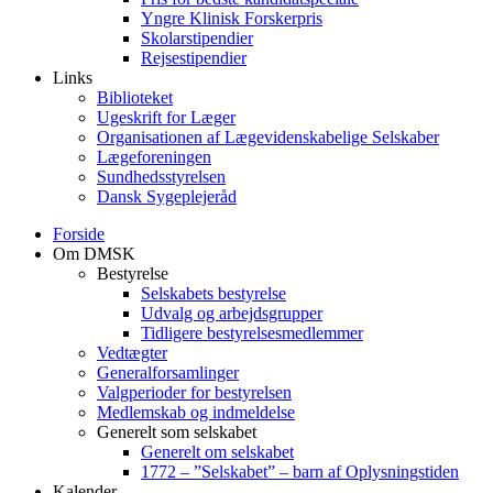
Yngre Klinisk Forskerpris
Skolarstipendier
Rejsestipendier
Links
Biblioteket
Ugeskrift for Læger
Organisationen af Lægevidenskabelige Selskaber
Lægeforeningen
Sundhedsstyrelsen
Dansk Sygeplejeråd
Forside
Om DMSK
Bestyrelse
Selskabets bestyrelse
Udvalg og arbejdsgrupper
Tidligere bestyrelsesmedlemmer
Vedtægter
Generalforsamlinger
Valgperioder for bestyrelsen
Medlemskab og indmeldelse
Generelt som selskabet
Generelt om selskabet
1772 – ”Selskabet” – barn af Oplysningstiden
Kalender