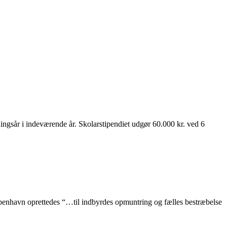
ningsår i indeværende år. Skolarstipendiet udgør 60.000 kr. ved 6
benhavn oprettedes “…til indbyrdes opmuntring og fælles bestræbelse