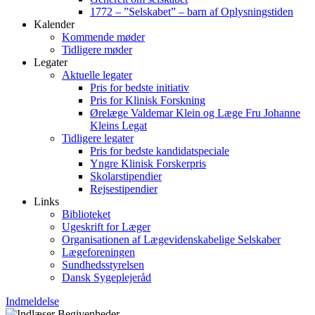
1772 – ”Selskabet” – barn af Oplysningstiden
Kalender
Kommende møder
Tidligere møder
Legater
Aktuelle legater
Pris for bedste initiativ
Pris for Klinisk Forskning
Ørelæge Valdemar Klein og Læge Fru Johanne
Kleins Legat
Tidligere legater
Pris for bedste kandidatspeciale
Yngre Klinisk Forskerpris
Skolarstipendier
Rejsestipendier
Links
Biblioteket
Ugeskrift for Læger
Organisationen af Lægevidenskabelige Selskaber
Lægeforeningen
Sundhedsstyrelsen
Dansk Sygeplejeråd
Indmeldelse