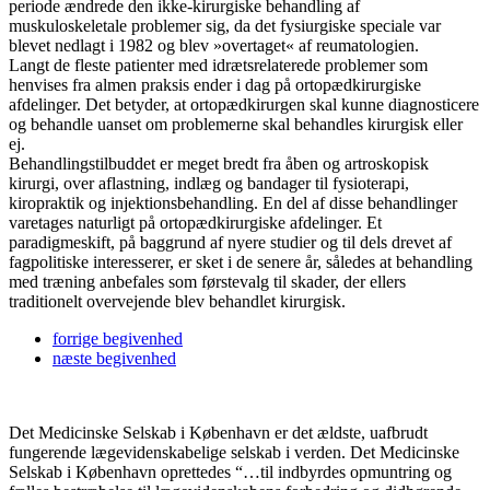
periode ændrede den ikke-kirurgiske behandling af
muskuloskeletale problemer sig, da det fysiurgiske speciale var
blevet nedlagt i 1982 og blev »overtaget« af reumatologien.
Langt de fleste patienter med idrætsrelaterede problemer som
henvises fra almen praksis ender i dag på ortopædkirurgiske
afdelinger. Det betyder, at ortopædkirurgen skal kunne diagnosticere
og behandle uanset om problemerne skal behandles kirurgisk eller
ej.
Behandlingstilbuddet er meget bredt fra åben og artroskopisk
kirurgi, over aflastning, indlæg og bandager til fysioterapi,
kiropraktik og injektionsbehandling. En del af disse behandlinger
varetages naturligt på ortopædkirurgiske afdelinger. Et
paradigmeskift, på baggrund af nyere studier og til dels drevet af
fagpolitiske interesserer, er sket i de senere år, således at behandling
med træning anbefales som førstevalg til skader, der ellers
traditionelt overvejende blev behandlet kirurgisk.
forrige
begivenhed
næste
begivenhed
Det Medicinske Selskab i København er det ældste, uafbrudt
fungerende lægevidenskabelige selskab i verden. Det Medicinske
Selskab i København oprettedes “…til indbyrdes opmuntring og