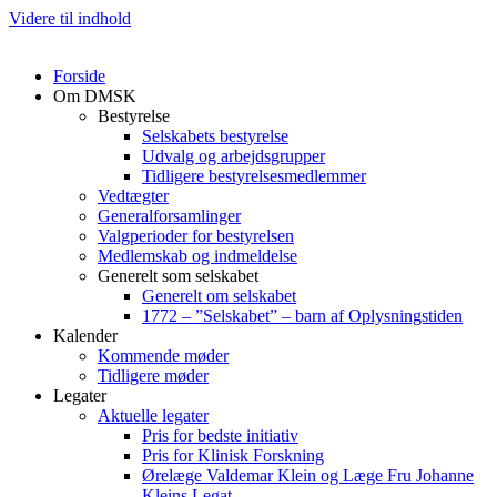
Videre til indhold
Forside
Om DMSK
Bestyrelse
Selskabets bestyrelse
Udvalg og arbejdsgrupper
Tidligere bestyrelsesmedlemmer
Vedtægter
Generalforsamlinger
Valgperioder for bestyrelsen
Medlemskab og indmeldelse
Generelt som selskabet
Generelt om selskabet
1772 – ”Selskabet” – barn af Oplysningstiden
Kalender
Kommende møder
Tidligere møder
Legater
Aktuelle legater
Pris for bedste initiativ
Pris for Klinisk Forskning
Ørelæge Valdemar Klein og Læge Fru Johanne
Kleins Legat