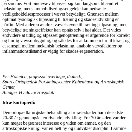
på samme. Vort bindevæv tilpasser sig kun langsomt til ændret
belastning, mens immobilisering/sengeleje kan nedsætte
vedligeholdelsesprocesser i vævet betydeligt. Grænsen mellem
optimal fysiologisk tilpasning til træning og skadesudvikling er
hårfin. Med alderen ændres vævets evne til træningstilpasning, men
betydelige træningseffekter kan opnås selv i høj alder. Det vides
endvidere at tidlig og afpasset genoptræning er afgørende for korrekt
og hurtig vævsopbygning, og således for at komme retur til idræt, og
et samspil mellem mekanisk belastning, anabole vævsfaktorer og
inflammationstilstand er vigtig for skades-regeneration.
Per Hölmich, professor, overlæge, dr.med.,
Sports Ortopædisk Forskningscenter København og Artroskopisk
Center,
Amager-Hvidovre Hospital.
Idrætsortopædi:
Den ortopædkirurgiske behandling af idrætsskader har i de sidste
20-30 år gennemgået en rivende udvikling. For 30 år siden var der
kun meget begrænset interesse og viden om emnet, og den
artroskopiske kirurgi var en helt ny og uudviklet disciplin. I samme