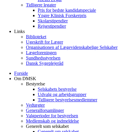
Tidligere legater
Pris for bedste kandidatspeciale
Yngre Klinisk Forskerpris
Skolarstipendier
Rejsestipendier
Links
Biblioteket
Ugeskrift for Læger
Organisationen af Lægevidenskabelige Selskaber
Lægeforeningen
Sundhedsstyrelsen
Dansk Sygeplejeråd
Forside
Om DMSK
Bestyrelse
Selskabets bestyrelse
Udvalg og arbejdsgrupper
Tidligere bestyrelsesmedlemmer
Vedtægter
Generalforsamlinger
Valgperioder for bestyrelsen
Medlemskab og indmeldelse
Generelt som selskabet
Generelt om selskabet