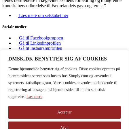
fælles bestræbelse til lægevidenskabens forbedring og didhørende
kundskabers udbredelse til Fædrelandets gavn og ære…”
Læs mere om selskabet her
Sociale medier
Gå til Facebookgruppen
Gå til Linkedinprofilen
Gå til Instagramprofilen
DMSK.DK BENYTTER SIG AF COOKIES
Kontakt
Denne hjemmeside benytter sig af cookies. Disse cookies oprettes på
Sekretær Bitten Dahlstrøm
hjemmesidens server som hostes hos Simply.com og anvendes i
Kristianiagade 12
2100 København Ø
systemets statistikprogram. Vores cookies anvendes udelukkende til
registrering af besøgene på hjemmesiden til intern statistisk
kms@dadl.dk
opgørelse.
Læs mere
+45 3544 8401
© Copyright DMSK 2026
Accepter
Privatlivspolitik
Afvis