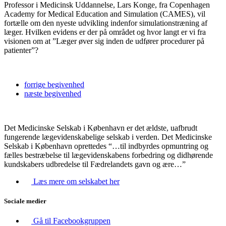
Professor i Medicinsk Uddannelse, Lars Konge, fra Copenhagen
Academy for Medical Education and Simulation (CAMES), vil
fortælle om den nyeste udvikling indenfor simulationstræning af
læger. Hvilken evidens er der på området og hvor langt er vi fra
visionen om at ”Læger øver sig inden de udfører procedurer på
patienter”?
forrige
begivenhed
næste
begivenhed
Det Medicinske Selskab i København er det ældste, uafbrudt
fungerende lægevidenskabelige selskab i verden. Det Medicinske
Selskab i København oprettedes “…til indbyrdes opmuntring og
fælles bestræbelse til lægevidenskabens forbedring og didhørende
kundskabers udbredelse til Fædrelandets gavn og ære…”
Læs mere om selskabet her
Sociale medier
Gå til Facebookgruppen