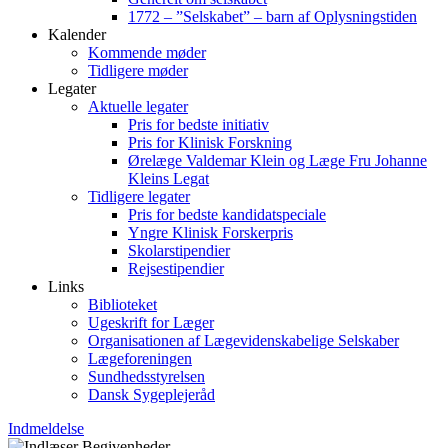
1772 – ”Selskabet” – barn af Oplysningstiden
Kalender
Kommende møder
Tidligere møder
Legater
Aktuelle legater
Pris for bedste initiativ
Pris for Klinisk Forskning
Ørelæge Valdemar Klein og Læge Fru Johanne
Kleins Legat
Tidligere legater
Pris for bedste kandidatspeciale
Yngre Klinisk Forskerpris
Skolarstipendier
Rejsestipendier
Links
Biblioteket
Ugeskrift for Læger
Organisationen af Lægevidenskabelige Selskaber
Lægeforeningen
Sundhedsstyrelsen
Dansk Sygeplejeråd
Indmeldelse