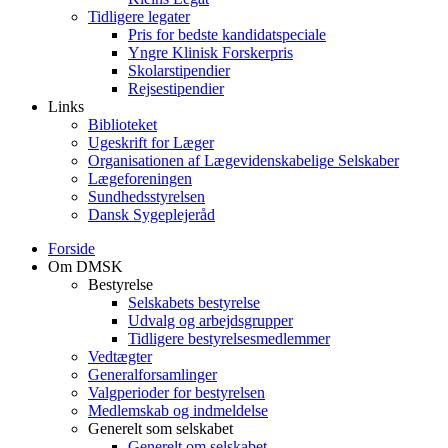
Tidligere legater
Pris for bedste kandidatspeciale
Yngre Klinisk Forskerpris
Skolarstipendier
Rejsestipendier
Links
Biblioteket
Ugeskrift for Læger
Organisationen af Lægevidenskabelige Selskaber
Lægeforeningen
Sundhedsstyrelsen
Dansk Sygeplejeråd
Forside
Om DMSK
Bestyrelse
Selskabets bestyrelse
Udvalg og arbejdsgrupper
Tidligere bestyrelsesmedlemmer
Vedtægter
Generalforsamlinger
Valgperioder for bestyrelsen
Medlemskab og indmeldelse
Generelt som selskabet
Generelt om selskabet