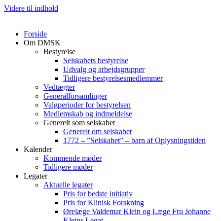
Videre til indhold
Forside
Om DMSK
Bestyrelse
Selskabets bestyrelse
Udvalg og arbejdsgrupper
Tidligere bestyrelsesmedlemmer
Vedtægter
Generalforsamlinger
Valgperioder for bestyrelsen
Medlemskab og indmeldelse
Generelt som selskabet
Generelt om selskabet
1772 – ”Selskabet” – barn af Oplysningstiden
Kalender
Kommende møder
Tidligere møder
Legater
Aktuelle legater
Pris for bedste initiativ
Pris for Klinisk Forskning
Ørelæge Valdemar Klein og Læge Fru Johanne
Kleins Legat