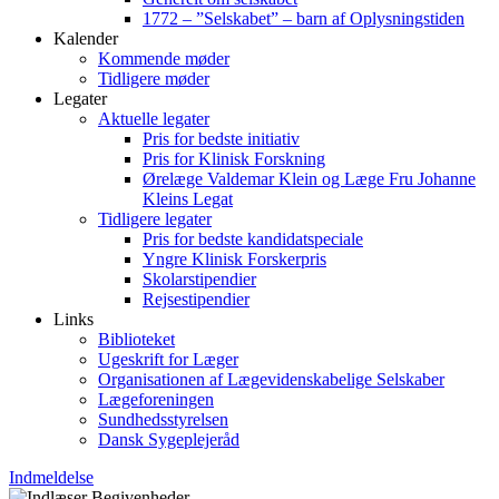
1772 – ”Selskabet” – barn af Oplysningstiden
Kalender
Kommende møder
Tidligere møder
Legater
Aktuelle legater
Pris for bedste initiativ
Pris for Klinisk Forskning
Ørelæge Valdemar Klein og Læge Fru Johanne
Kleins Legat
Tidligere legater
Pris for bedste kandidatspeciale
Yngre Klinisk Forskerpris
Skolarstipendier
Rejsestipendier
Links
Biblioteket
Ugeskrift for Læger
Organisationen af Lægevidenskabelige Selskaber
Lægeforeningen
Sundhedsstyrelsen
Dansk Sygeplejeråd
Indmeldelse