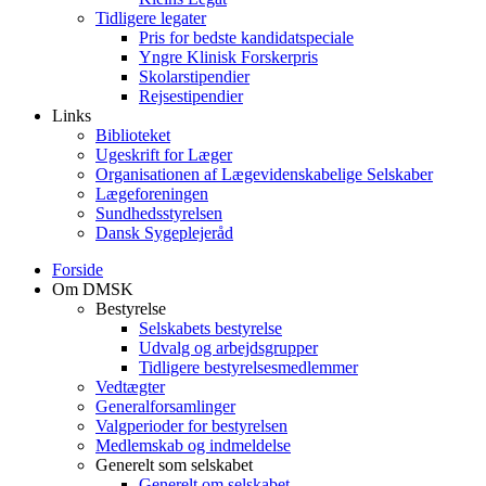
Tidligere legater
Pris for bedste kandidatspeciale
Yngre Klinisk Forskerpris
Skolarstipendier
Rejsestipendier
Links
Biblioteket
Ugeskrift for Læger
Organisationen af Lægevidenskabelige Selskaber
Lægeforeningen
Sundhedsstyrelsen
Dansk Sygeplejeråd
Forside
Om DMSK
Bestyrelse
Selskabets bestyrelse
Udvalg og arbejdsgrupper
Tidligere bestyrelsesmedlemmer
Vedtægter
Generalforsamlinger
Valgperioder for bestyrelsen
Medlemskab og indmeldelse
Generelt som selskabet
Generelt om selskabet