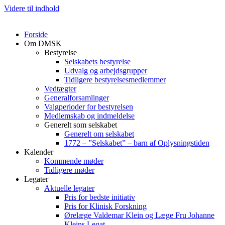
Videre til indhold
Forside
Om DMSK
Bestyrelse
Selskabets bestyrelse
Udvalg og arbejdsgrupper
Tidligere bestyrelsesmedlemmer
Vedtægter
Generalforsamlinger
Valgperioder for bestyrelsen
Medlemskab og indmeldelse
Generelt som selskabet
Generelt om selskabet
1772 – ”Selskabet” – barn af Oplysningstiden
Kalender
Kommende møder
Tidligere møder
Legater
Aktuelle legater
Pris for bedste initiativ
Pris for Klinisk Forskning
Ørelæge Valdemar Klein og Læge Fru Johanne
Kleins Legat