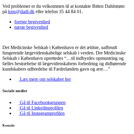
Ved problemer er du velkommen til at kontakte Bitten Dahlstrøm
på
kms@dadl.dk
eller telefon 35 44 84 01.
forrige
begivenhed
næste
begivenhed
Det Medicinske Selskab i København er det ældste, uafbrudt
fungerende lægevidenskabelige selskab i verden. Det Medicinske
Selskab i København oprettedes “…til indbyrdes opmuntring og
fælles bestræbelse til lægevidenskabens forbedring og didhørende
kundskabers udbredelse til Fædrelandets gavn og ære…”
Læs mere om selskabet her
Sociale medier
Gå til Facebookgruppen
Gå til Linkedinprofilen
Gå til Instagramprofilen
Kontakt