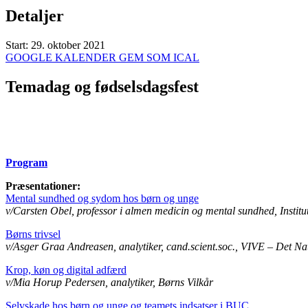
Detaljer
Start:
29. oktober 2021
GOOGLE KALENDER
GEM SOM ICAL
Temadag og fødselsdagsfest
Program
Præsentationer:
Mental sundhed og sydom hos børn og unge
v/Carsten Obel, professor i almen medicin og mental sundhed, Institu
Børns trivsel
v/Asger Graa Andreasen, analytiker, cand.scient.soc., VIVE – Det Na
Krop, køn og digital adfærd
v/Mia Horup Pedersen, analytiker, Børns Vilkår
Selvskade hos børn og unge og teamets indsatser i BUC