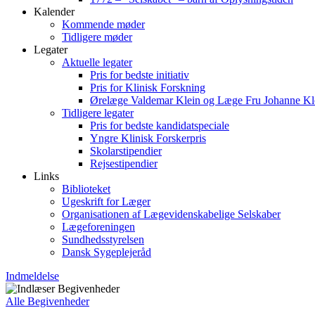
Kalender
Kommende møder
Tidligere møder
Legater
Aktuelle legater
Pris for bedste initiativ
Pris for Klinisk Forskning
Ørelæge Valdemar Klein og Læge Fru Johanne Kl
Tidligere legater
Pris for bedste kandidatspeciale
Yngre Klinisk Forskerpris
Skolarstipendier
Rejsestipendier
Links
Biblioteket
Ugeskrift for Læger
Organisationen af Lægevidenskabelige Selskaber
Lægeforeningen
Sundhedsstyrelsen
Dansk Sygeplejeråd
Indmeldelse
Alle Begivenheder