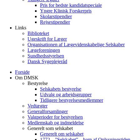
Pris for bedste kandidatspeciale
Yngre Klinisk Forskerpris
Skolarstipendier
Rejsestipendier
Links
Biblioteket
Ugeskrift for Læger
Organisationen af Lægevidenskabelige Selskaber
Lægeforeningen
Sundhedsstyrelsen
Dansk Sygeplejeråd
Forside
Om DMSK
Bestyrelse
Selskabets bestyrelse
Udvalg og arbejdsgrupper
Tidligere bestyrelsesmedlemmer
Vedtægter
Generalforsamlinger
Valgperioder for bestyrelsen
Medlemskab og indmeldelse
Generelt som selskabet
Generelt om selskabet
1772 – ”Selskabet” – barn af Oplysningstiden