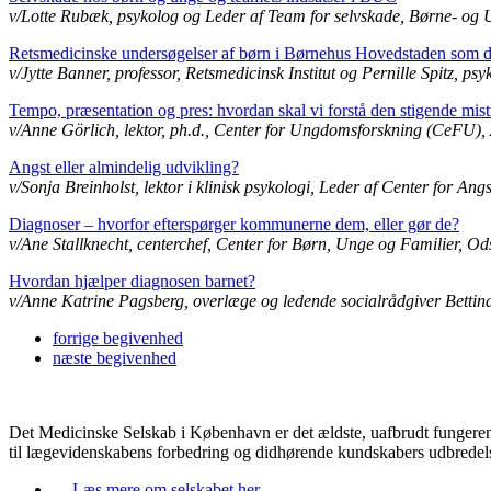
v/Lotte Rubæk, psykolog og Leder af Team for selvskade, Børne- og 
Retsmedicinske undersøgelser af børn i Børnehus Hovedstaden som del
v/Jytte Banner, professor, Retsmedicinsk Institut og Pernille Spitz, 
Tempo, præsentation og pres: hvordan skal vi forstå den stigende mist
v/Anne Görlich, lektor, ph.d., Center for Ungdomsforskning (CeFU),
Angst eller almindelig udvikling?
v/Sonja Breinholst, lektor i klinisk psykologi, Leder af Center for An
Diagnoser – hvorfor efterspørger kommunerne dem, eller gør de?
v/Ane Stallknecht, centerchef, Center for Børn, Unge og Familier,
Hvordan hjælper diagnosen barnet?
v/Anne Katrine Pagsberg, overlæge og ledende socialrådgiver Betti
forrige
begivenhed
næste
begivenhed
Det Medicinske Selskab i København er det ældste, uafbrudt fungere
til lægevidenskabens forbedring og didhørende kundskabers udbredel
Læs mere om selskabet her