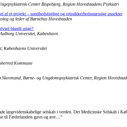
Ungepsykiatrisk Center Bispebjerg, Region Hovedstadens Psykiatri
 af et projekt – sundhedsfaglige og retssikkerhedsmæssige aspekter
psykolog og leder af Børnehus Hovedstaden
rivsel blandt unge?
 Aalborg Universitet, København
gst, Københavns Universitet
 Odsherred Kommune
na Skovmand, Børne- og Ungdomspsykiatrisk Center, Region Hovedstad
nde lægevidenskabelige selskab i verden. Det Medicinske Selskab i Kø
se til Fædrelandets gavn og ære…”