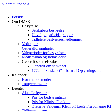
Videre til indhold
Forside
Om DMSK
Bestyrelse
Selskabets bestyrelse
Udvalg og arbejdsgrupper
Tidligere bestyrelsesmedlemmer
Vedtægter
Generalforsamlinger
Valgperioder for bestyrelsen
Medlemskab og indmeldelse
Generelt som selskabet
Generelt om selskabet
1772 – ”Selskabet” – barn af Oplysningstiden
Kalender
Kommende møder
Tidligere møder
Legater
Aktuelle legater
Pris for bedste initiativ
Pris for Klinisk Forskning
Ørelæge Valdemar Klein og Læge Fru Johanne Kl
Tidligere legater